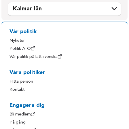
Kalmar län
Emmaboda
Oskarshamn
Hultsfred
Torsås
Vår politik
Högsby
Vimmerby
Nyheter
Kalmar
Västervik
Politik A-Ö
Vår politik på lätt svenska
Mönsterås
Öland
Nybro
Våra politiker
Hitta person
Kontakt
Engagera dig
Bli medlem
På gång