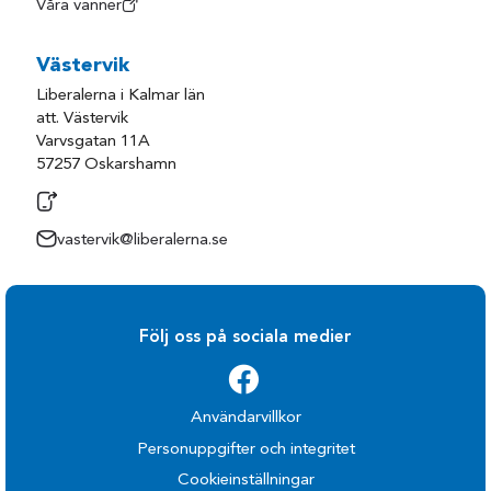
Våra vänner
Västervik
Liberalerna i Kalmar län
att. Västervik
Varvsgatan 11A
57257 Oskarshamn
vastervik@liberalerna.se
Följ oss på sociala medier
Användarvillkor
Personuppgifter och integritet
Cookieinställningar