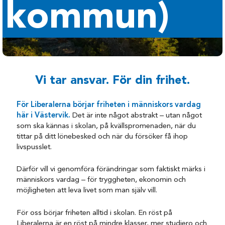
kommun)
Vi tar ansvar. För din frihet.
För Liberalerna börjar friheten i människors vardag
här i Västervik.
Det är inte något abstrakt – utan något
som ska kännas i skolan, på kvällspromenaden, när du
tittar på ditt lönebesked och när du försöker få ihop
livspusslet.
Därför vill vi genomföra förändringar som faktiskt märks i
människors vardag – för tryggheten, ekonomin och
möjligheten att leva livet som man själv vill.
För oss börjar friheten alltid i skolan. En röst på
Liberalerna är en röst på mindre klasser, mer studiero och