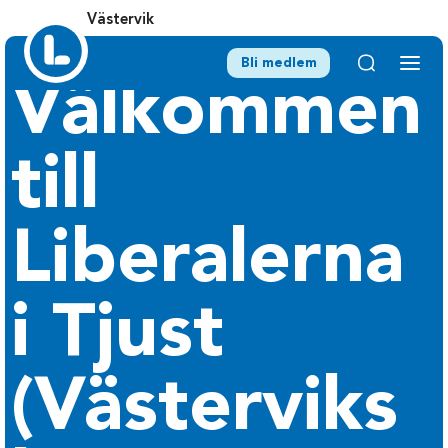
Västervik
Bli medlem
Välkommen
till
Liberalerna
i Tjust
(Västerviks