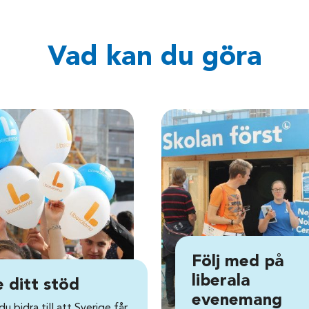
Vad kan du göra
Följ med på
liberala
 ditt stöd
evenemang
 du bidra till att Sverige får