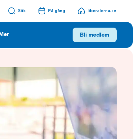
Sök
På gång
liberalerna.se
Mer
Bli medlem