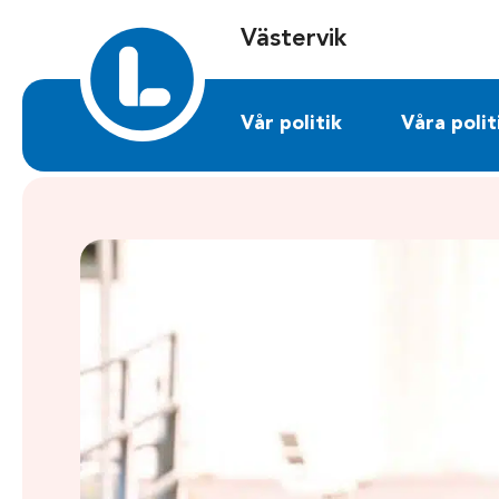
Sök på vastervik.liberalerna.se
Västervik
Vår politik
Våra polit