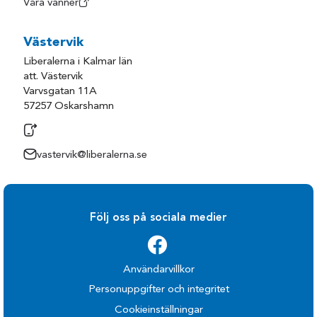
Våra vänner
Västervik
Liberalerna i Kalmar län
att. Västervik
Varvsgatan 11A
57257 Oskarshamn
vastervik@liberalerna.se
Följ oss på sociala medier
Användarvillkor
Personuppgifter och integritet
Cookieinställningar