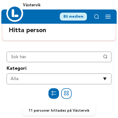
Västervik
Bli medlem
Hitta person
Kategori
Välj
Alla
kategori
11 personer
hittades
på Västervik