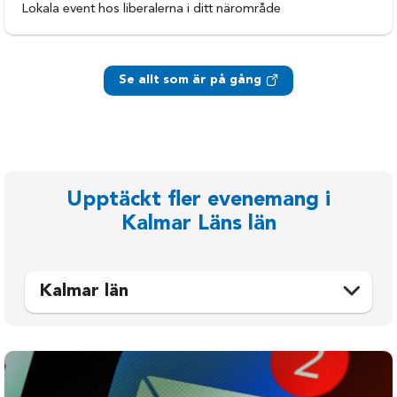
Lokala event hos liberalerna i ditt närområde
Se allt som är på gång
Upptäckt fler evenemang i
Kalmar Läns län
Kalmar län
Emmaboda
Oskarshamn
Hultsfred
Torsås
Högsby
Vimmerby