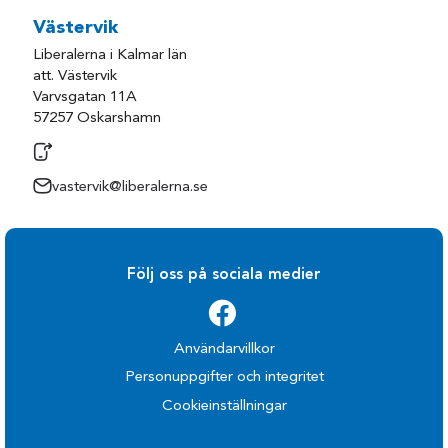
Västervik
Liberalerna i Kalmar län
att. Västervik
Varvsgatan 11A
57257 Oskarshamn
vastervik@liberalerna.se
Följ oss på sociala medier
Användarvillkor
Personuppgifter och integritet
Cookieinställningar